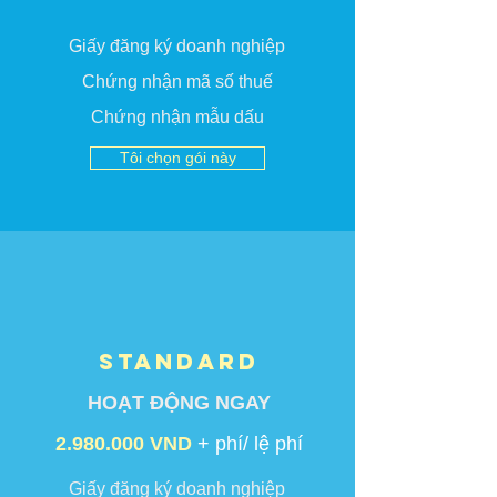
Giấy đăng ký doanh nghiệp
Chứng nhận mã số thuế
Chứng nhận mẫu dấu
Tôi chọn gói này
STANDARD
HOẠT ĐỘNG NGAY
2.980.000
VND
+ phí/ lệ phí
Giấy đăng ký doanh nghiệp