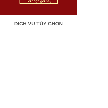
Tôi chọn gói này
DỊCH VỤ TÙY CHỌN
Văn bản vận hành công ty
Giấy phép con
Đăng ký mã vạch
Đăng ký tên thương mại
Báo cáo thuế cho năm đầu thành lập
Đăng ký logo
Email chuyên nghiệp theo tên miền (business
email)
Profile Website
Đăng ký nhãn hiệu (sản phẩm/dịch vụ)
Đăng ký độc quyền
Tôi cần dịch vụ thành lập công ty