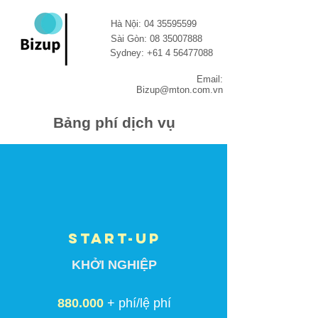
Hà Nội:
04 35595599
Sài Gòn:
08 35007888
Sydney:
+61 4 56477088
Email:
Bizup@mton.com.vn
Bảng phí dịch vụ
start-up
KHỞI NGHIỆP
880.000
+ phí/lệ phí