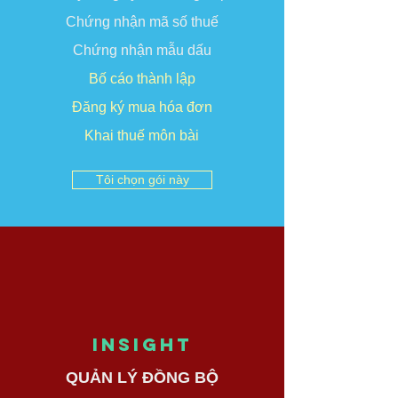
Chứng nhận mã số thuế
Chứng nhận mẫu dấu
Bố cáo thành lập
Đăng ký mua hóa đơn
Khai thuế môn bài
Tôi chọn gói này
INSIGHT
QUẢN LÝ ĐỒNG BỘ