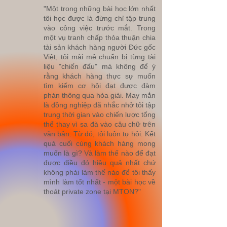
"Một trong những bài học lớn nhất
tôi học được là đừng chỉ tập trung
vào công việc trước mắt. Trong
một vụ tranh chấp thỏa thuận chia
tài sản khách hàng người Đức gốc
Việt, tôi mải mê chuẩn bị từng tài
liệu "chiến đấu" mà không để ý
rằng khách hàng thực sự muốn
tìm kiếm cơ hội đạt được đàm
phán thông qua hòa giải. May mắn
là đồng nghiệp đã nhắc nhở tôi tập
trung thời gian vào chiến lược tổng
thể thay vì sa đà vào câu chữ trên
văn bản. Từ đó, tôi luôn tự hỏi: Kết
quả cuối cùng khách hàng mong
muốn là gì? Và làm thế nào để đạt
được điều đó hiệu quả nhất chứ
không phải làm thế nào để tôi thấy
mình làm tốt nhất - một bài học về
thoát private zone tại MTON?"