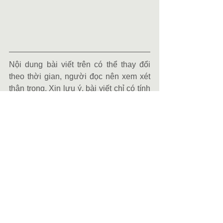
Nội dung bài viết trên có thể thay đổi 
theo thời gian, người đọc nên xem xét 
thận trọng. Xin lưu ý, bài viết chỉ có tính 
chất tham khảo trừ khi tham vấn trực 
tiếp với chuyên gia hoặc sử dụng dịch 
vụ của PoCheck bằng cách click nút 
YeuCauDichVu bên trên.
The PoCheck Team
Tags:
lam ly lich tu phap o dau